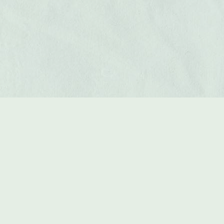
Mo
0212 334310
Die